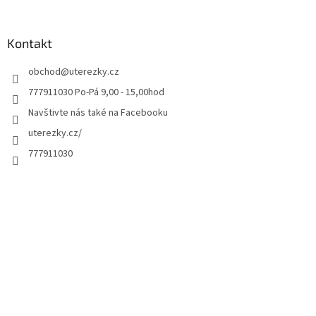
Kontakt
obchod
@
uterezky.cz
777911030 Po-Pá 9,00 - 15,00hod
Navštivte nás také na Facebooku
uterezky.cz/
777911030