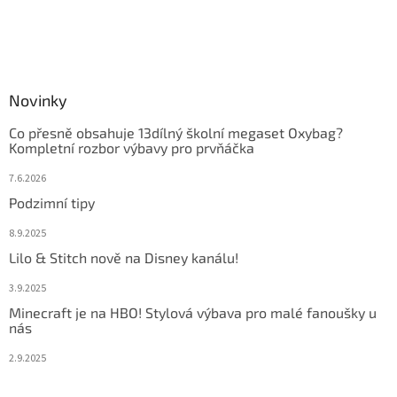
Novinky
Co přesně obsahuje 13dílný školní megaset Oxybag?
Kompletní rozbor výbavy pro prvňáčka
7.6.2026
Podzimní tipy
8.9.2025
Lilo & Stitch nově na Disney kanálu!
3.9.2025
Minecraft je na HBO! Stylová výbava pro malé fanoušky u
nás
2.9.2025