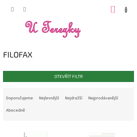
Přejít
NÁKUP
na
obsah
KOŠÍK
FILOFAX
OTEVŘÍT FILTR
Ř
a
Doporučujeme
Nejlevnější
Nejdražší
Nejprodávanější
z
e
Abecedně
n
í
V
p
ý