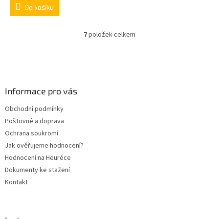
Do košíku
7
položek celkem
O
v
l
Z
á
á
d
p
a
a
Informace pro vás
c
t
í
Obchodní podmínky
í
p
Poštovné a doprava
r
v
Ochrana soukromí
k
Jak ověřujeme hodnocení?
y
Hodnocení na Heuréce
v
ý
Dokumenty ke stažení
p
Kontakt
i
s
u