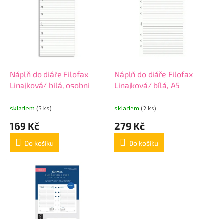
r
p
o
i
d
s
u
p
k
r
t
o
ů
d
Náplň do diáře Filofax
Náplň do diáře Filofax
u
Linajková/ bílá, osobní
Linajková/ bílá, A5
k
t
skladem
(5 ks)
skladem
(2 ks)
ů
169 Kč
279 Kč
Do košíku
Do košíku