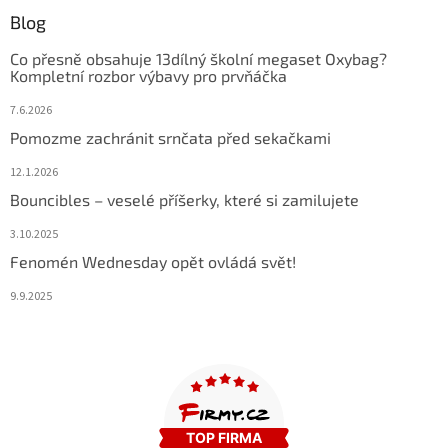
Blog
Co přesně obsahuje 13dílný školní megaset Oxybag?
Kompletní rozbor výbavy pro prvňáčka
7.6.2026
Pomozme zachránit srnčata před sekačkami
12.1.2026
Bouncibles – veselé příšerky, které si zamilujete
3.10.2025
Fenomén Wednesday opět ovládá svět!
9.9.2025