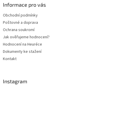
a
a
Informace pro vás
c
t
í
Obchodní podmínky
í
p
Poštovné a doprava
r
v
Ochrana soukromí
k
Jak ověřujeme hodnocení?
y
Hodnocení na Heuréce
v
ý
Dokumenty ke stažení
p
Kontakt
i
s
u
Instagram