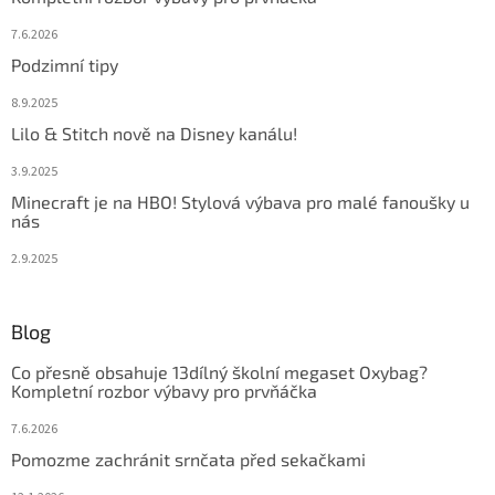
7.6.2026
Podzimní tipy
8.9.2025
Lilo & Stitch nově na Disney kanálu!
3.9.2025
Minecraft je na HBO! Stylová výbava pro malé fanoušky u
nás
2.9.2025
Blog
Co přesně obsahuje 13dílný školní megaset Oxybag?
Kompletní rozbor výbavy pro prvňáčka
7.6.2026
Pomozme zachránit srnčata před sekačkami