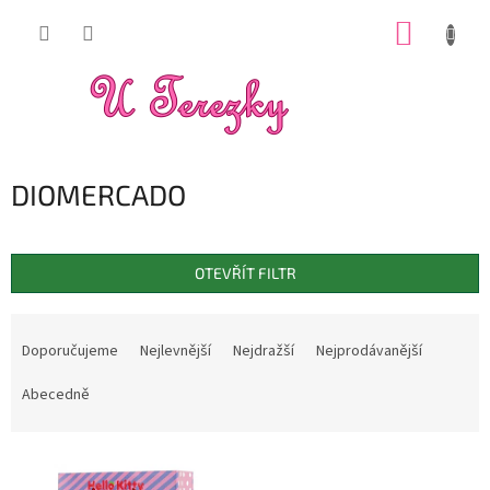
Přejít
NÁKUP
na
obsah
KOŠÍK
DIOMERCADO
OTEVŘÍT FILTR
Ř
a
Doporučujeme
Nejlevnější
Nejdražší
Nejprodávanější
z
e
Abecedně
n
í
V
p
ý