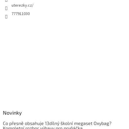
uterezky.cz/
777911030
Novinky
Co přesně obsahuje 13dílný školní megaset Oxybag?
Kompletní rozbor výbavy pro prvňáčka