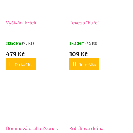
Vyšívání Krtek
Pexeso "Kuře"
skladem
(>5 ks)
skladem
(>5 ks)
479 Kč
109 Kč
Do košíku
Do košíku
Dominová dráha Zvonek
Kuličková dráha