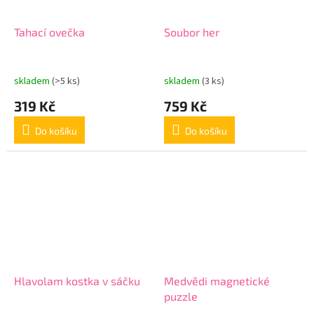
Tahací ovečka
Soubor her
skladem
(>5 ks)
skladem
(3 ks)
319 Kč
759 Kč
Do košíku
Do košíku
Hlavolam kostka v sáčku
Medvědi magnetické
puzzle