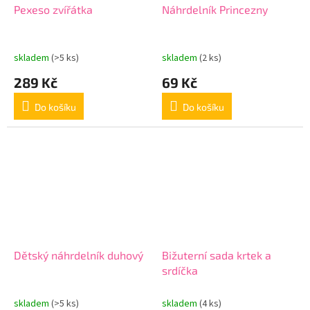
Pexeso zvířátka
Náhrdelník Princezny
skladem
(>5 ks)
skladem
(2 ks)
289 Kč
69 Kč
Do košíku
Do košíku
Dětský náhrdelník duhový
Bižuterní sada krtek a
srdíčka
skladem
(>5 ks)
skladem
(4 ks)