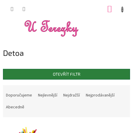
Přejít
NÁKUP
na
obsah
KOŠÍK
Detoa
OTEVŘÍT FILTR
Ř
a
Doporučujeme
Nejlevnější
Nejdražší
Nejprodávanější
z
e
Abecedně
n
í
V
p
ý