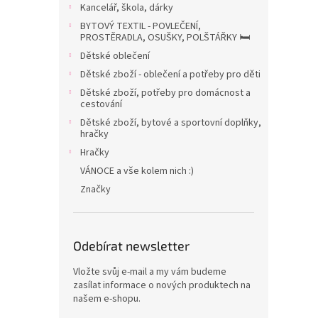
a
Kancelář, škola, dárky
n
BYTOVÝ TEXTIL - POVLEČENÍ,
e
PROSTĚRADLA, OSUŠKY, POLŠTÁŘKY 🛏️
l
Dětské oblečení
Dětské zboží - oblečení a potřeby pro děti
Dětské zboží, potřeby pro domácnost a
cestování
Dětské zboží, bytové a sportovní doplňky,
hračky
Hračky
VÁNOCE a vše kolem nich :)
Značky
Odebírat newsletter
Vložte svůj e-mail a my vám budeme
zasílat informace o nových produktech na
našem e-shopu.