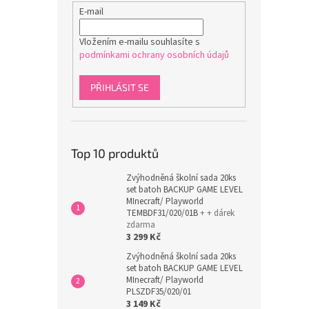
E-mail
Vložením e-mailu souhlasíte s
podmínkami ochrany osobních údajů
PŘIHLÁSIT SE
Top 10 produktů
Zvýhodněná školní sada 20ks
set batoh BACKUP GAME LEVEL
MInecraft/ Playworld
TEMBDF31/020/01B
+ + dárek
zdarma
3 299 Kč
Zvýhodněná školní sada 20ks
set batoh BACKUP GAME LEVEL
MInecraft/ Playworld
PLSZDF35/020/01
3 149 Kč