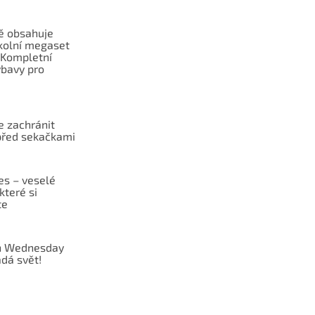
ě obsahuje
školní megaset
Kompletní
ýbavy pro
 zachránit
před sekačkami
es – veselé
které si
te
 Wednesday
dá svět!