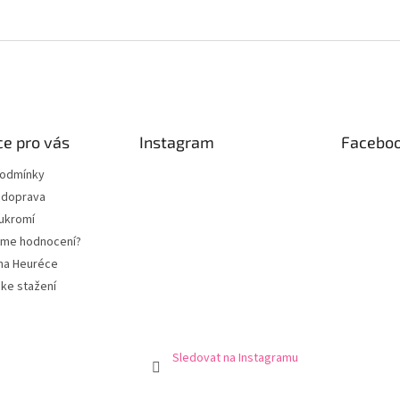
e pro vás
Instagram
Facebo
podmínky
 doprava
ukromí
eme hodnocení?
na Heuréce
ke stažení
Sledovat na Instagramu