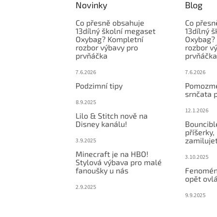
Novinky
Blog
Co přesně obsahuje
Co přesn
13dílný školní megaset
13dílný 
Oxybag? Kompletní
Oxybag? 
rozbor výbavy pro
rozbor v
prvňáčka
prvňáčka
7.6.2026
7.6.2026
Podzimní tipy
Pomozme
srnčata 
8.9.2025
12.1.2026
Lilo & Stitch nově na
Disney kanálu!
Bouncibl
příšerky, 
zamiluje
3.9.2025
Minecraft je na HBO!
3.10.2025
Stylová výbava pro malé
fanoušky u nás
Fenomén
opět ovlá
2.9.2025
9.9.2025