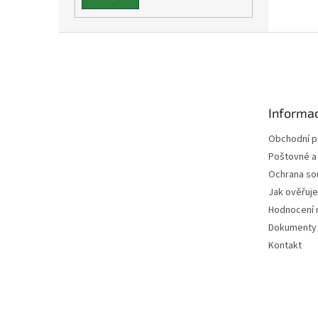
Z
á
p
a
t
Informac
í
Obchodní 
Poštovné a
Ochrana so
Jak ověřuj
Hodnocení 
Dokumenty 
Kontakt