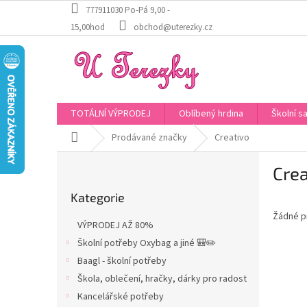
Přejít
777911030 Po-Pá 9,00 -
na
15,00hod
obchod@uterezky.cz
obsah
TOTÁLNÍ VÝPRODEJ
Oblíbený hrdina
Školní s
Domů
Prodávané značky
Creativo
P
Crea
o
Přeskočit
s
Kategorie
kategorie
t
Žádné p
r
VÝPRODEJ AŽ 80%
a
Školní potřeby Oxybag a jiné 🎒✏️
n
Baagl - školní potřeby
n
í
Škola, oblečení, hračky, dárky pro radost
p
Kancelářské potřeby