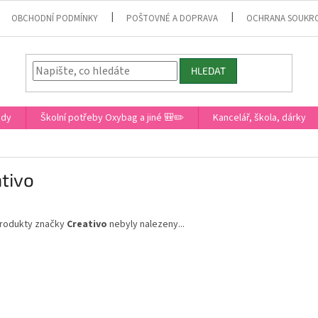
OBCHODNÍ PODMÍNKY
POŠTOVNÉ A DOPRAVA
OCHRANA SOUKR
HLEDAT
ady
Školní potřeby Oxybag a jiné 🎒✏️
Kancelář, škola, dárky
tivo
rodukty značky
Creativo
nebyly nalezeny...