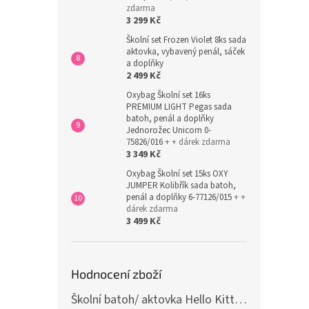
zdarma
3 299 Kč
Školní set Frozen Violet 8ks sada
aktovka, vybavený penál, sáček
a doplňky
2 499 Kč
Oxybag Školní set 16ks
PREMIUM LIGHT Pegas sada
batoh, penál a doplňky
Jednorožec Unicorn 0-
75826/016
+ + dárek zdarma
3 349 Kč
Oxybag Školní set 15ks OXY
JUMPER Kolibřík sada batoh,
penál a doplňky 6-77126/015
+ +
dárek zdarma
3 499 Kč
Hodnocení zboží
Školní batoh/ aktovka Hello Kitty, růžová