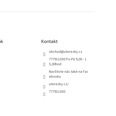
ok
Kontakt
obchod
@
uterezky.cz
777911030 Po-Pá 9,00 - 1
5,00hod
Navštivte nás také na Fac
ebooku
uterezky.cz/
777911030