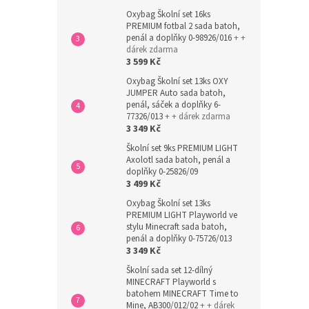
Oxybag Školní set 16ks
PREMIUM fotbal 2 sada batoh,
penál a doplňky 0-98926/016
+ +
dárek zdarma
3 599 Kč
Oxybag Školní set 13ks OXY
JUMPER Auto sada batoh,
penál, sáček a doplňky 6-
77326/013
+ + dárek zdarma
3 349 Kč
Školní set 9ks PREMIUM LIGHT
Axolotl sada batoh, penál a
doplňky 0-25826/09
3 499 Kč
Oxybag Školní set 13ks
PREMIUM LIGHT Playworld ve
stylu Minecraft sada batoh,
penál a doplňky 0-75726/013
3 349 Kč
Školní sada set 12-dílný
MINECRAFT Playworld s
batohem MINECRAFT Time to
Mine, AB300/012/02
+ + dárek