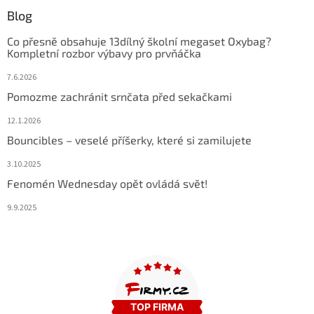
Blog
Co přesně obsahuje 13dílný školní megaset Oxybag?
Kompletní rozbor výbavy pro prvňáčka
7.6.2026
Pomozme zachránit srnčata před sekačkami
12.1.2026
Bouncibles – veselé příšerky, které si zamilujete
3.10.2025
Fenomén Wednesday opět ovládá svět!
9.9.2025