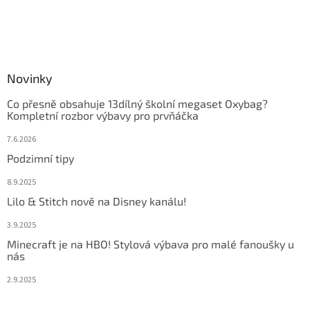
Novinky
Co přesně obsahuje 13dílný školní megaset Oxybag?
Kompletní rozbor výbavy pro prvňáčka
7.6.2026
Podzimní tipy
8.9.2025
Lilo & Stitch nově na Disney kanálu!
3.9.2025
Minecraft je na HBO! Stylová výbava pro malé fanoušky u
nás
2.9.2025