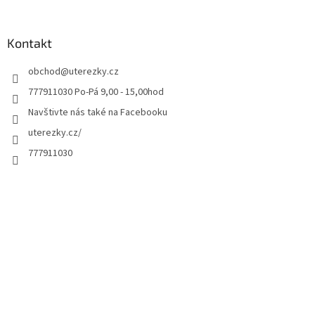
Kontakt
obchod
@
uterezky.cz
777911030 Po-Pá 9,00 - 15,00hod
Navštivte nás také na Facebooku
uterezky.cz/
777911030