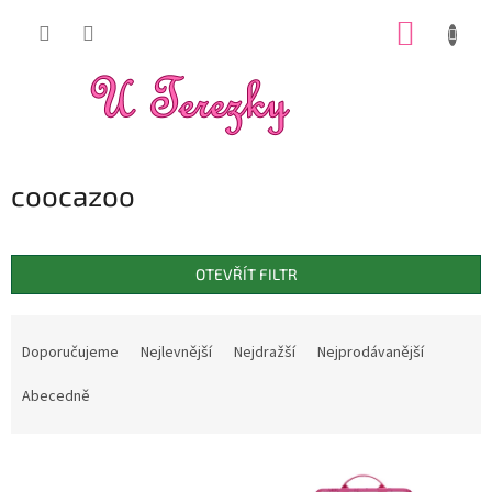
Přejít
NÁKUP
na
obsah
KOŠÍK
coocazoo
OTEVŘÍT FILTR
Ř
a
Doporučujeme
Nejlevnější
Nejdražší
Nejprodávanější
z
e
Abecedně
n
í
V
p
ý