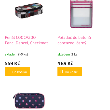
r
p
o
i
d
s
u
p
k
r
t
o
ů
d
Penál COOCAZOO
Pořadač do batohů
u
PencilDenzel, Checkmate
coocazoo, černý
k
Blue Red
t
skladem
(>5 ks)
skladem
(1 ks)
ů
559 Kč
489 Kč
Do košíku
Do košíku