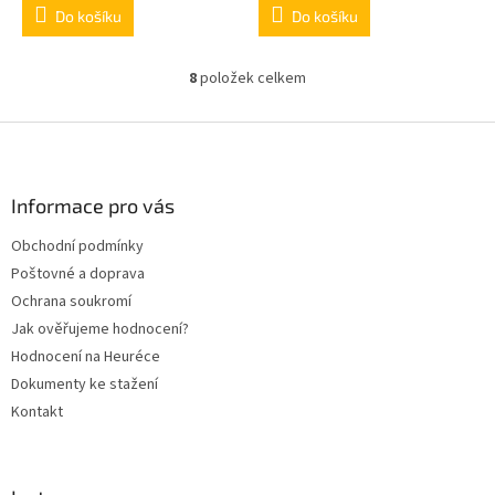
Do košíku
Do košíku
8
položek celkem
O
v
l
Z
á
á
d
p
a
a
Informace pro vás
c
t
í
Obchodní podmínky
í
p
Poštovné a doprava
r
v
Ochrana soukromí
k
Jak ověřujeme hodnocení?
y
Hodnocení na Heuréce
v
ý
Dokumenty ke stažení
p
Kontakt
i
s
u