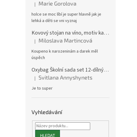
Marie Gorolova
|
Hodnocení produktu je 5 z 5 hvězdiček.
holce se moc líbí je super hlavně jak je
lehká a děti se vni vyznaj
Kovový stojan na víno, motiv kamion
Miloslava Martincová
|
Hodnocení produktu je 5 z 5 hvězdiček.
Koupeno k narozeninám a darek měl
úspěch
Oxybag Školní sada set 12-dílný OXY GO Playworld ve stylu Minecraft - batoh, penál, sáček a doplňky 0-47126/012
Svitlana Annyshynets
|
Hodnocení produktu je 5 z 5 hvězdiček.
Je to super
Vyhledávání
HLEDAT