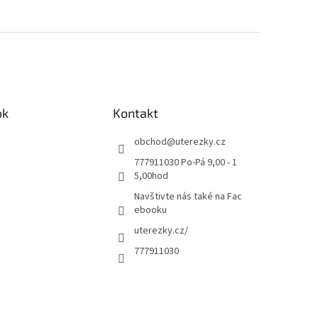
ok
Kontakt
obchod
@
uterezky.cz
777911030 Po-Pá 9,00 - 1
5,00hod
Navštivte nás také na Fac
ebooku
uterezky.cz/
777911030