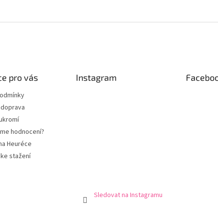
e pro vás
Instagram
Facebo
podmínky
 doprava
ukromí
eme hodnocení?
na Heuréce
ke stažení
Sledovat na Instagramu