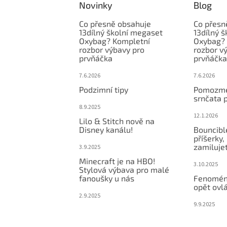
Novinky
Blog
Co přesně obsahuje
Co přesn
13dílný školní megaset
13dílný 
Oxybag? Kompletní
Oxybag? 
rozbor výbavy pro
rozbor v
prvňáčka
prvňáčka
7.6.2026
7.6.2026
Podzimní tipy
Pomozme
srnčata 
8.9.2025
12.1.2026
Lilo & Stitch nově na
Disney kanálu!
Bouncibl
příšerky, 
zamiluje
3.9.2025
Minecraft je na HBO!
3.10.2025
Stylová výbava pro malé
fanoušky u nás
Fenomén
opět ovlá
2.9.2025
9.9.2025