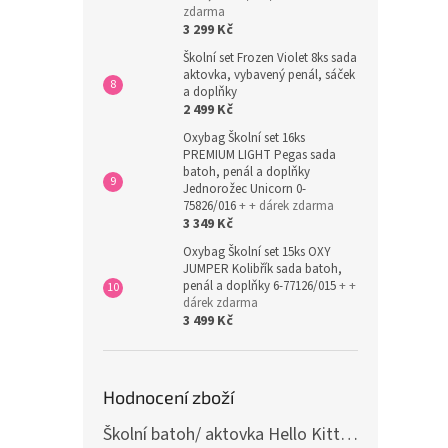
zdarma
3 299 Kč
Školní set Frozen Violet 8ks sada
aktovka, vybavený penál, sáček
a doplňky
2 499 Kč
Oxybag Školní set 16ks
PREMIUM LIGHT Pegas sada
batoh, penál a doplňky
Jednorožec Unicorn 0-
75826/016
+ + dárek zdarma
3 349 Kč
Oxybag Školní set 15ks OXY
JUMPER Kolibřík sada batoh,
penál a doplňky 6-77126/015
+ +
dárek zdarma
3 499 Kč
Hodnocení zboží
Školní batoh/ aktovka Hello Kitty, růžová