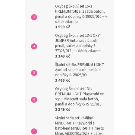
Oxybag Školní set 16ks
PREMIUM fotbal 2 sada batoh,
penál a doplňky 0-98926/016
+ +
dárek zdarma
3 599 Kč
Oxybag Školní set 13ks OXY
JUMPER Auto sada batoh,
penál, sáček a doplňky 6-
77326/013
+ + dárek zdarma
3 349 Kč
Školní set 9ks PREMIUM LIGHT
Axolotl sada batoh, penál a
doplňky 0-25826/09
3 499 Kč
Oxybag Školní set 13ks
PREMIUM LIGHT Playworld ve
stylu Minecraft sada batoh,
penál a doplňky 0-75726/013
3 349 Kč
Školní sada set 12-dílný
MINECRAFT Playworld s
batohem MINECRAFT Time to
Mine, AB300/012/02
+ + dárek