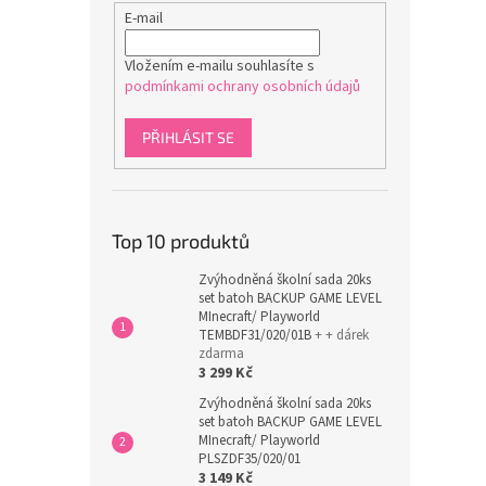
E-mail
Vložením e-mailu souhlasíte s
podmínkami ochrany osobních údajů
PŘIHLÁSIT SE
Top 10 produktů
Zvýhodněná školní sada 20ks
set batoh BACKUP GAME LEVEL
MInecraft/ Playworld
TEMBDF31/020/01B
+ + dárek
zdarma
3 299 Kč
Zvýhodněná školní sada 20ks
set batoh BACKUP GAME LEVEL
MInecraft/ Playworld
PLSZDF35/020/01
3 149 Kč