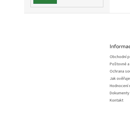
Z
á
p
a
t
Informac
í
Obchodní 
Poštovné a
Ochrana so
Jak ověřuj
Hodnocení 
Dokumenty 
Kontakt