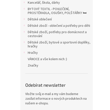
a
Kancelář, škola, dárky
n
BYTOVÝ TEXTIL - POVLEČENÍ,
e
PROSTĚRADLA, OSUŠKY, POLŠTÁŘKY 🛏️
l
Dětské oblečení
Dětské zboží - oblečení a potřeby pro děti
Dětské zboží, potřeby pro domácnost a
cestování
Dětské zboží, bytové a sportovní doplňky,
hračky
Hračky
VÁNOCE a vše kolem nich :)
Značky
Odebírat newsletter
Vložte svůj e-mail a my vám budeme
zasílat informace o nových produktech na
našem e-shopu.