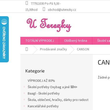
Přejít
777911030 Po-Pá 9,00 -
na
15,00hod
obchod@uterezky.cz
obsah
TOTÁLNÍ VÝPRODEJ
Oblíbený hrdina
Školní s
Domů
Prodávané značky
CANSON
P
CAN
o
Přeskočit
s
Kategorie
kategorie
t
Žádné p
r
VÝPRODEJ AŽ 80%
a
Školní potřeby Oxybag a jiné 🎒✏️
n
Baagl - školní potřeby
n
í
Škola, oblečení, hračky, dárky pro radost
p
Kancelářské potřeby