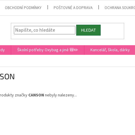
OBCHODNÍ PODMÍNKY
POŠTOVNÉ A DOPRAVA
OCHRANA SOUKR
HLEDAT
ady
Školní potřeby Oxybag a jiné 🎒✏️
Kancelář, škola, dárky
SON
rodukty značky
CANSON
nebyly nalezeny...