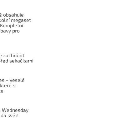
ě obsahuje
školní megaset
Kompletní
ýbavy pro
 zachránit
před sekačkami
es – veselé
které si
te
 Wednesday
dá svět!