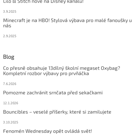
Lilo & Stitch nově na Disney kanálu!
3.9.2025
Minecraft je na HBO! Stylová výbava pro malé fanoušky u
nás
2.9.2025
Blog
Co přesně obsahuje 13dílný školní megaset Oxybag?
Kompletní rozbor výbavy pro prvňáčka
7.6.2026
Pomozme zachránit srnčata před sekačkami
12.1.2026
Bouncibles – veselé příšerky, které si zamilujete
3.10.2025
Fenomén Wednesday opět ovládá svět!