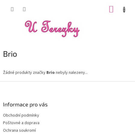
Přejít
NÁKUP
na
obsah
KOŠÍK
Brio
Žádné produkty značky
Brio
nebyly nalezeny...
Z
á
p
a
Informace pro vás
t
Obchodní podmínky
í
Poštovné a doprava
Ochrana soukromí