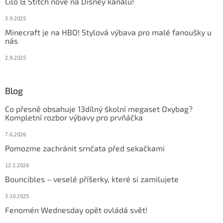
Lilo & Stitch nově na Disney kanálu!
3.9.2025
Minecraft je na HBO! Stylová výbava pro malé fanoušky u
nás
2.9.2025
Blog
Co přesně obsahuje 13dílný školní megaset Oxybag?
Kompletní rozbor výbavy pro prvňáčka
7.6.2026
Pomozme zachránit srnčata před sekačkami
12.1.2026
Bouncibles – veselé příšerky, které si zamilujete
3.10.2025
Fenomén Wednesday opět ovládá svět!