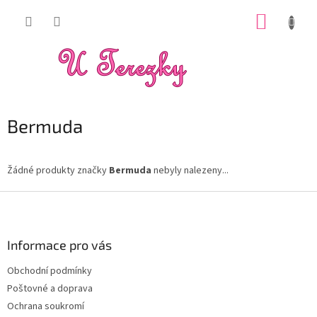
Přejít
NÁKUP
na
obsah
KOŠÍK
Bermuda
Žádné produkty značky
Bermuda
nebyly nalezeny...
Z
á
p
a
Informace pro vás
t
Obchodní podmínky
í
Poštovné a doprava
Ochrana soukromí