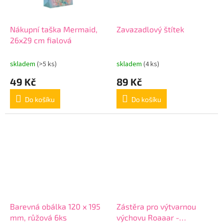
Nákupní taška Mermaid,
Zavazadlový štítek
26x29 cm fialová
skladem
(>5 ks)
skladem
(4 ks)
49 Kč
89 Kč
Do košíku
Do košíku
Barevná obálka 120 x 195
Zástěra pro výtvarnou
mm, růžová 6ks
výchovu Roaaar -