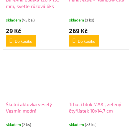
mm, světle růžová 6ks
skladem
(>5 bal)
skladem
(3 ks)
29 Kč
269 Kč
Do košíku
Do košíku
Školní aktovka veselý
Trhací blok MAXI, zelený
Vesmír, modrá
čtyřlístek 10x14,7 cm
skladem
(2 ks)
skladem
(>5 ks)