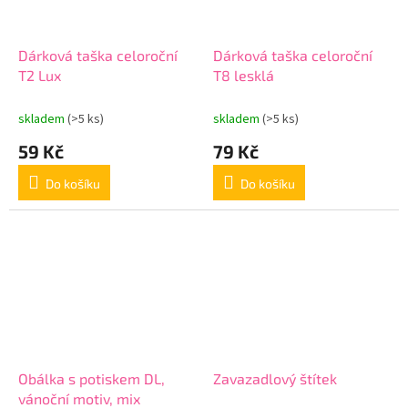
Dárková taška celoroční
Dárková taška celoroční
T2 Lux
T8 lesklá
skladem
(>5 ks)
skladem
(>5 ks)
59 Kč
79 Kč
Do košíku
Do košíku
Obálka s potiskem DL,
Zavazadlový štítek
vánoční motiv, mix