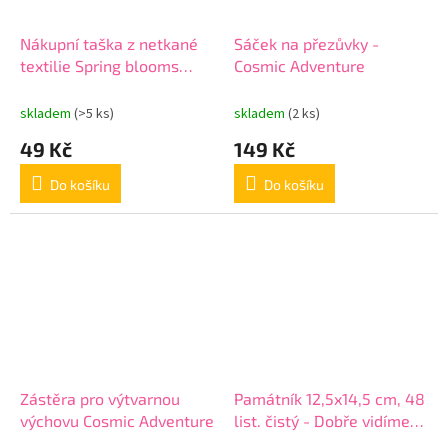
Nákupní taška z netkané
Sáček na přezůvky -
textilie Spring blooms
Cosmic Adventure
34x25 cm - modrá
skladem
(>5 ks)
skladem
(2 ks)
49 Kč
149 Kč
Do košíku
Do košíku
Zástěra pro výtvarnou
Památník 12,5x14,5 cm, 48
výchovu Cosmic Adventure
list. čistý - Dobře vidíme
pouze srdcem