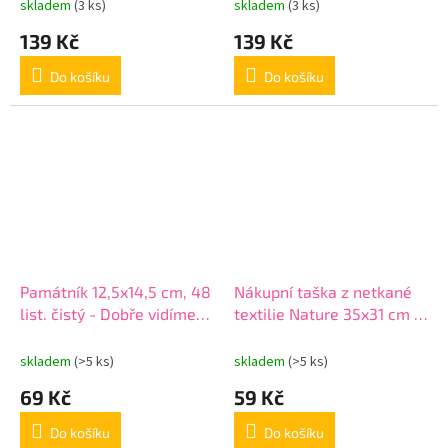
skladem
(3 ks)
skladem
(3 ks)
139 Kč
139 Kč
Do košíku
Do košíku
Památník 12,5x14,5 cm, 48
Nákupní taška z netkané
list. čistý - Dobře vidíme
textilie Nature 35x31 cm -
pouze srdcem
zelená-krémová
skladem
(>5 ks)
skladem
(>5 ks)
69 Kč
59 Kč
Do košíku
Do košíku