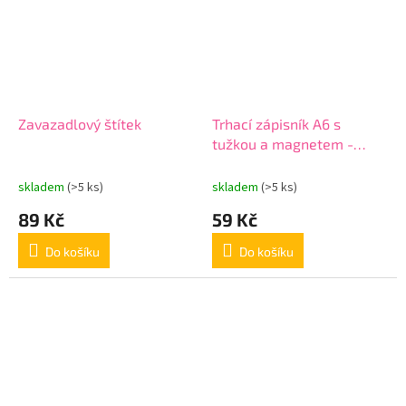
Zavazadlový štítek
Trhací zápisník A6 s
tužkou a magnetem -
koláčky
skladem
(>5 ks)
skladem
(>5 ks)
89 Kč
59 Kč
Do košíku
Do košíku