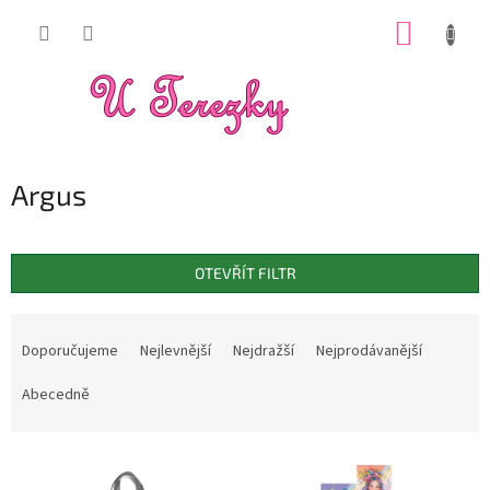
Přejít
NÁKUP
na
obsah
KOŠÍK
Argus
OTEVŘÍT FILTR
Ř
a
Doporučujeme
Nejlevnější
Nejdražší
Nejprodávanější
z
e
Abecedně
n
í
V
p
ý