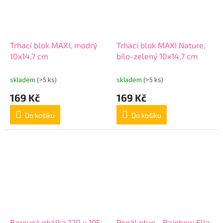
Trhací blok MAXI, modrý
Trhací blok MAXI Nature,
10x14,7 cm
bílo-zelený 10x14,7 cm
skladem
(>5 ks)
skladem
(>5 ks)
169 Kč
169 Kč
Do košíku
Do košíku
Barevná obálka 120 x 195
Penál etue - Rainbow Ella