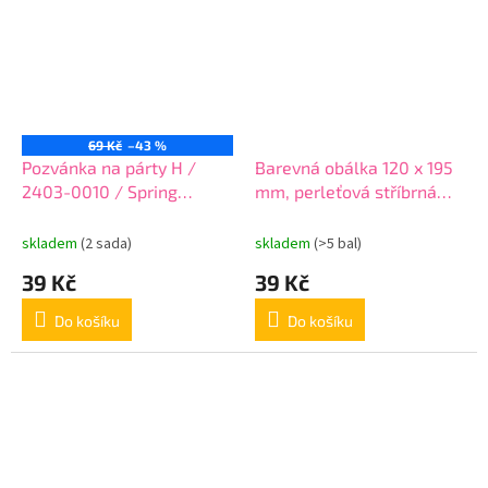
69 Kč
–43 %
Pozvánka na párty H /
Barevná obálka 120 x 195
2403-0010 / Spring
mm, perleťová stříbrná
Flowers - sada 10 ks AKCE
6ks
skladem
(2 sada)
skladem
(>5 bal)
39 Kč
39 Kč
Do košíku
Do košíku