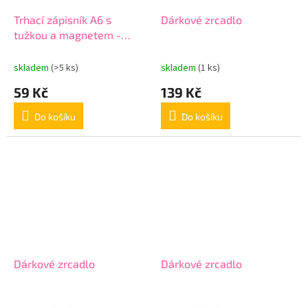
Trhací zápisník A6 s
Dárkové zrcadlo
tužkou a magnetem -
Balance tmavě zelený
skladem
(>5 ks)
skladem
(1 ks)
59 Kč
139 Kč
Do košíku
Do košíku
Dárkové zrcadlo
Dárkové zrcadlo