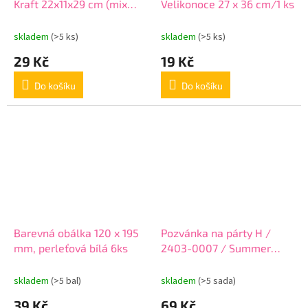
Kraft 22x11x29 cm (mix
Velikonoce 27 x 36 cm/1 ks
/cena 1ks)
skladem
(>5 ks)
skladem
(>5 ks)
29 Kč
19 Kč
Do košíku
Do košíku
Barevná obálka 120 x 195
Pozvánka na párty H /
mm, perleťová bílá 6ks
2403-0007 / Summer
Flowers - sada 10 ks
skladem
(>5 bal)
skladem
(>5 sada)
39 Kč
69 Kč