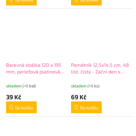
Barevná obálka 120 x 195
Památník 12,5x14,5 cm, 48
mm, perleťová platinová
list. čistý - Začni den s
6ks
úsměvem
skladem
(>5 bal)
skladem
(>5 ks)
39 Kč
69 Kč
Do košíku
Do košíku