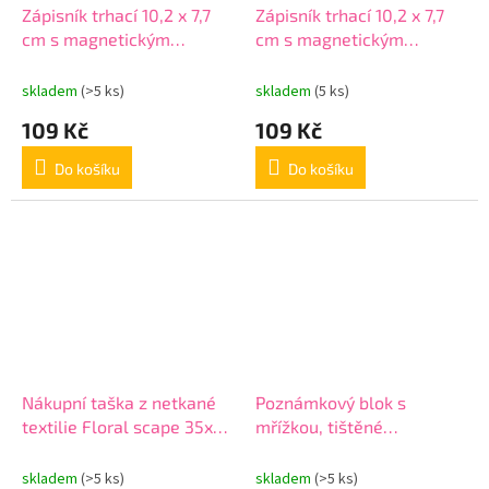
Zápisník trhací 10,2 x 7,7
Zápisník trhací 10,2 x 7,7
cm s magnetickým
cm s magnetickým
uzávěrem
uzávěrem
skladem
(>5 ks)
skladem
(5 ks)
109 Kč
109 Kč
Do košíku
Do košíku
Nákupní taška z netkané
Poznámkový blok s
textilie Floral scape 35x31
mřížkou, tištěné
cm - zelená-krémová
poznámky 200 ks, světle
modrý 11 x 11 cm
skladem
(>5 ks)
skladem
(>5 ks)