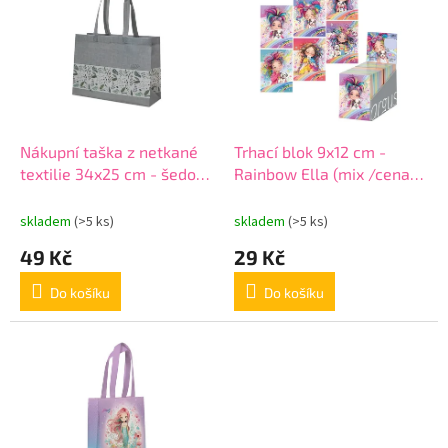
r
p
o
i
d
s
u
p
k
r
t
o
ů
d
Nákupní taška z netkané
Trhací blok 9x12 cm -
u
textilie 34x25 cm - šedo-
Rainbow Ella (mix /cena
k
zelená
1ks)
t
skladem
(>5 ks)
skladem
(>5 ks)
ů
49 Kč
29 Kč
Do košíku
Do košíku