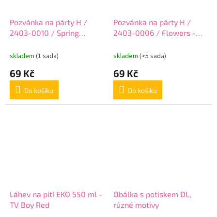
Pozvánka na párty H /
Pozvánka na párty H /
2403-0010 / Spring
2403-0006 / Flowers -
Flowers - sada 10 ks
sada 10 ks
skladem
(1 sada)
skladem
(>5 sada)
69 Kč
69 Kč
Do košíku
Do košíku
Láhev na pití EKO 550 ml -
Obálka s potiskem DL,
TV Boy Red
různé motivy