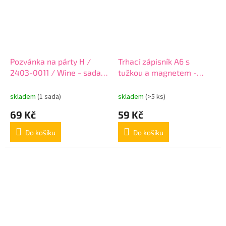
Pozvánka na párty H /
Trhací zápisník A6 s
2403-0011 / Wine - sada
tužkou a magnetem -
10 ks
Travel Time
skladem
(1 sada)
skladem
(>5 ks)
69 Kč
59 Kč
Do košíku
Do košíku