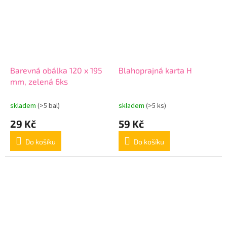
Barevná obálka 120 x 195
Blahoprajná karta H
mm, zelená 6ks
skladem
(>5 bal)
skladem
(>5 ks)
29 Kč
59 Kč
Do košíku
Do košíku