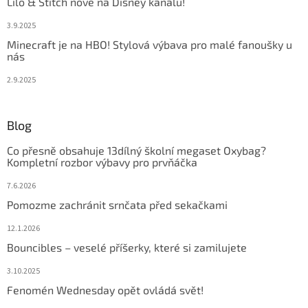
Lilo & Stitch nově na Disney kanálu!
3.9.2025
Minecraft je na HBO! Stylová výbava pro malé fanoušky u
nás
2.9.2025
Blog
Co přesně obsahuje 13dílný školní megaset Oxybag?
Kompletní rozbor výbavy pro prvňáčka
7.6.2026
Pomozme zachránit srnčata před sekačkami
12.1.2026
Bouncibles – veselé příšerky, které si zamilujete
3.10.2025
Fenomén Wednesday opět ovládá svět!