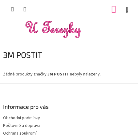
Přejít
NÁKUP
na
obsah
KOŠÍK
3M POSTIT
Žádné produkty značky
3M POSTIT
nebyly nalezeny...
Z
á
p
a
Informace pro vás
t
Obchodní podmínky
í
Poštovné a doprava
Ochrana soukromí