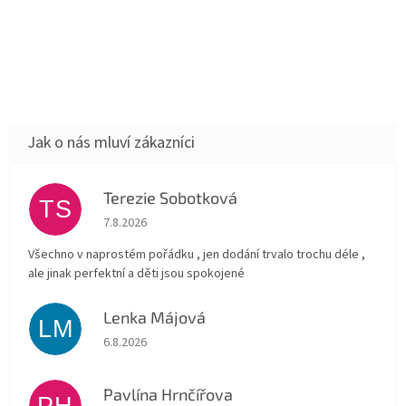
Terezie Sobotková
TS
Hodnocení obchodu je 5 z 5 hvězdiček.
7.8.2026
Všechno v naprostém pořádku , jen dodání trvalo trochu déle ,
ale jinak perfektní a děti jsou spokojené
Lenka Májová
LM
Hodnocení obchodu je 5 z 5 hvězdiček.
6.8.2026
Pavlína Hrnčířova
PH