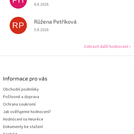
Hodnocení obchodu je 5 z 5 hvězdiček.
6.8.2026
Růžena Petříková
RP
Hodnocení obchodu je 5 z 5 hvězdiček.
5.8.2026
Zobrazit další hodnocení
Z
á
p
a
Informace pro vás
t
Obchodní podmínky
í
Poštovné a doprava
Ochrana soukromí
Jak ověřujeme hodnocení?
Hodnocení na Heuréce
Dokumenty ke stažení