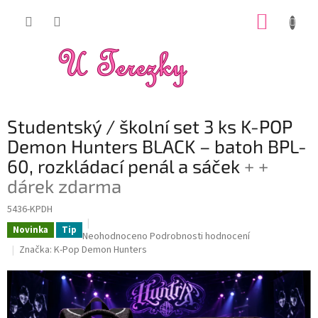
Přejít
NÁKUP
na
obsah
KOŠÍK
Studentský / školní set 3 ks K-POP
Demon Hunters BLACK – batoh BPL-
60, rozkládací penál a sáček
+ +
dárek zdarma
5436-KPDH
Novinka
Tip
Průměrné
Neohodnoceno
Podrobnosti hodnocení
hodnocení
Značka:
K-Pop Demon Hunters
produktu
je
0,0
z
5