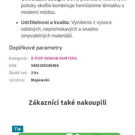
potisky skvěle kombinuje herní/anime tématiku s
moderní módou.
Udržitelnost a kvalita:
Vyrobeno z vysoce
odolných, nepromokavých a snadno
omyvatelných materiálů.
Doplňkové parametry
Kategorie
:
K-POP DEMON HUNTERS
EAN
:
5903235305436
školní set
:
3 ks
výrobce
:
Majewski
Zákazníci také nakoupili
Tip