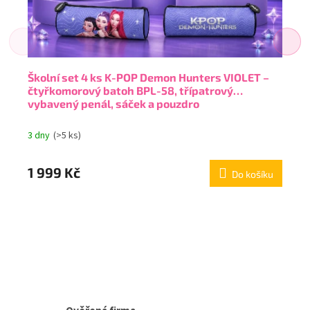
Školní set 4 ks K-POP Demon Hunters VIOLET –
čtyřkomorový batoh BPL-58, třípatrový
vybavený penál, sáček a pouzdro
3 dny
(>5 ks)
1 999 Kč
Do košíku