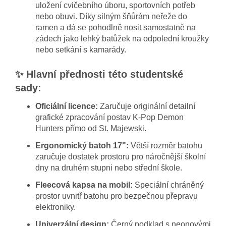
uložení cvičebního úboru, sportovních potřeb
nebo obuvi. Díky silným šňůrám neřeže do
ramen a dá se pohodlně nosit samostatně na
zádech jako lehký batůžek na odpolední kroužky
nebo setkání s kamarády.
✨ Hlavní přednosti této studentské
sady:
Oficiální licence:
Zaručuje originální detailní
grafické zpracování postav K-Pop Demon
Hunters přímo od St. Majewski.
Ergonomický batoh 17":
Větší rozměr batohu
zaručuje dostatek prostoru pro náročnější školní
dny na druhém stupni nebo střední škole.
Fleecová kapsa na mobil:
Speciální chráněný
prostor uvnitř batohu pro bezpečnou přepravu
elektroniky.
Univerzální design:
Černý podklad s neonovými