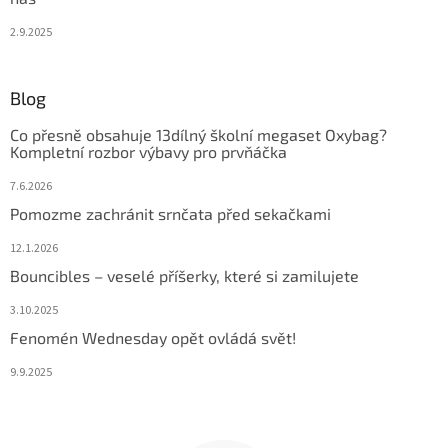
2.9.2025
Blog
Co přesně obsahuje 13dílný školní megaset Oxybag?
Kompletní rozbor výbavy pro prvňáčka
7.6.2026
Pomozme zachránit srnčata před sekačkami
12.1.2026
Bouncibles – veselé příšerky, které si zamilujete
3.10.2025
Fenomén Wednesday opět ovládá svět!
9.9.2025