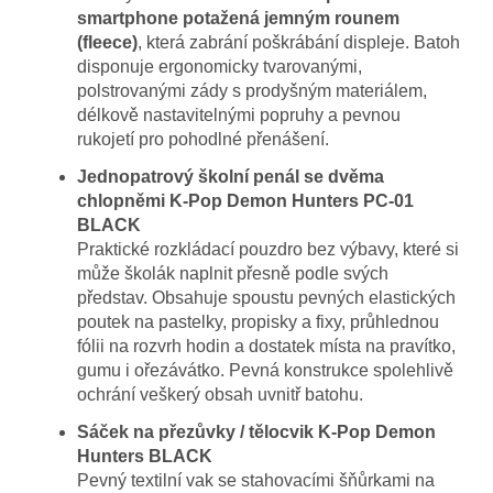
smartphone potažená jemným rounem
(fleece)
, která zabrání poškrábání displeje. Batoh
disponuje ergonomicky tvarovanými,
polstrovanými zády s prodyšným materiálem,
délkově nastavitelnými popruhy a pevnou
rukojetí pro pohodlné přenášení.
Jednopatrový školní penál se dvěma
chlopněmi K-Pop Demon Hunters PC-01
BLACK
Praktické rozkládací pouzdro bez výbavy, které si
může školák naplnit přesně podle svých
představ. Obsahuje spoustu pevných elastických
poutek na pastelky, propisky a fixy, průhlednou
fólii na rozvrh hodin a dostatek místa na pravítko,
gumu i ořezávátko. Pevná konstrukce spolehlivě
ochrání veškerý obsah uvnitř batohu.
Sáček na přezůvky / tělocvik K-Pop Demon
Hunters BLACK
Pevný textilní vak se stahovacími šňůrkami na