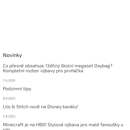
Novinky
Co přesně obsahuje 13dílný školní megaset Oxybag?
Kompletní rozbor výbavy pro prvňáčka
7.6.2026
Podzimní tipy
8.9.2025
Lilo & Stitch nově na Disney kanálu!
3.9.2025
Minecraft je na HBO! Stylová výbava pro malé fanoušky u
nás