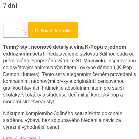
Měrná
7 dní
cena:
Přidat do košíku
Temný styl, neonové detaily a vlna K-Popu v jednom
exkluzivním setu!
Představujeme stylovou 3dílnou sadu od
prémiového evropského výrobce
St. Majewski
, inspirovanou
celosvětovým animovaným hitem Lovkyně démonů (K-Pop
Demon Hunters). Tento set v elegantním černém provedení s
kontrastními neonovými prvky a originální licencovanou
grafikou hlavních hrdinek je absolutním hitem pro starší
školáky, školačky a studenty, kteří milují korejský pop a
moderní streetwear styl.
Nákupem kompletního 3dílného setu získáte dokonale
sladěnou výbavu bez zdlouhavého hledání a navíc za
výrazně výhodnější cenu!
Detailní informace