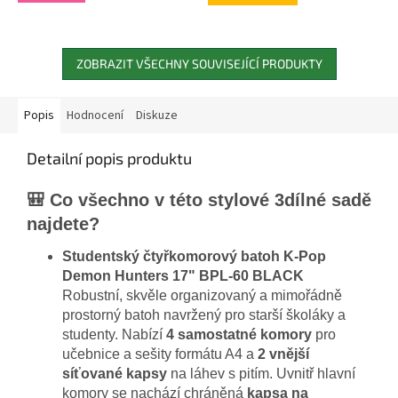
ZOBRAZIT VŠECHNY SOUVISEJÍCÍ PRODUKTY
Popis
Hodnocení
Diskuze
Detailní popis produktu
🎒 Co všechno v této stylové 3dílné sadě
najdete?
Studentský čtyřkomorový batoh K-Pop
Demon Hunters 17" BPL-60 BLACK
Robustní, skvěle organizovaný a mimořádně
prostorný batoh navržený pro starší školáky a
studenty. Nabízí
4 samostatné komory
pro
učebnice a sešity formátu A4 a
2 vnější
síťované kapsy
na láhev s pitím. Uvnitř hlavní
komory se nachází chráněná
kapsa na