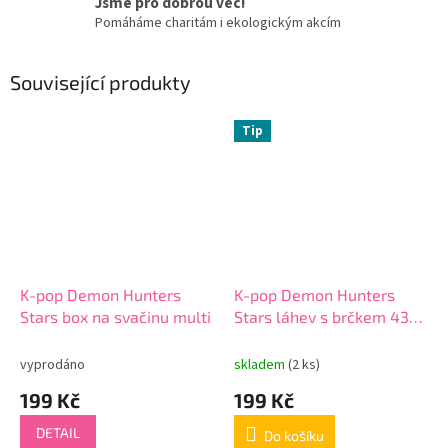
Jsme pro dobrou věc!
Pomáháme charitám i ekologickým akcím
Související produkty
Tip
K-pop Demon Hunters
K-pop Demon Hunters
Stars box na svačinu multi
Stars láhev s brčkem 430
ml
vyprodáno
skladem
(2 ks)
199 Kč
199 Kč
DETAIL
Do košíku