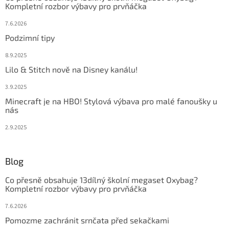
Kompletní rozbor výbavy pro prvňáčka
7.6.2026
Podzimní tipy
8.9.2025
Lilo & Stitch nově na Disney kanálu!
3.9.2025
Minecraft je na HBO! Stylová výbava pro malé fanoušky u
nás
2.9.2025
Blog
Co přesně obsahuje 13dílný školní megaset Oxybag?
Kompletní rozbor výbavy pro prvňáčka
7.6.2026
Pomozme zachránit srnčata před sekačkami