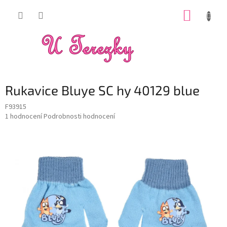
Přejít
NÁKUP
na
obsah
KOŠÍK
Rukavice Bluye SC hy 40129 blue
F93915
Průměrné
1 hodnocení
Podrobnosti hodnocení
hodnocení
produktu
je
5,0
z
5
hvězdiček.