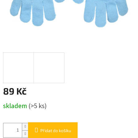
89 Kč
Měrná
skladem
(>5 ks)
cena:
Přidat do košíku