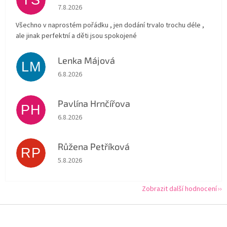
Hodnocení obchodu je 5 z 5 hvězdiček.
7.8.2026
Všechno v naprostém pořádku , jen dodání trvalo trochu déle ,
ale jinak perfektní a děti jsou spokojené
Lenka Májová
LM
Hodnocení obchodu je 5 z 5 hvězdiček.
6.8.2026
Pavlína Hrnčířova
PH
Hodnocení obchodu je 5 z 5 hvězdiček.
6.8.2026
Růžena Petříková
RP
Hodnocení obchodu je 5 z 5 hvězdiček.
5.8.2026
Zobrazit další hodnocení
Z
á