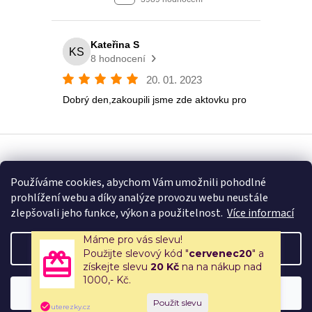
Vytvořil Shoptet
Používáme cookies, abychom Vám umožnili pohodlné
prohlížení webu a díky analýze provozu webu neustále
Copyright 2026
Eshop U Terezky
. Všechna práva vyhrazena.
zlepšovali jeho funkce, výkon a použitelnost.
Více informací
Máme pro vás slevu!
Nastavení
Použijte slevový kód "
cervenec20
" a
získejte slevu
20 Kč
na na nákup nad
1000,- Kč.
🚚 Doprava zdarma nad 2500 Kč | 🎒 Rodinné papírnictví a školní
Souhlasím
potřeby s tradicí od roku 2008!
uterezky.cz