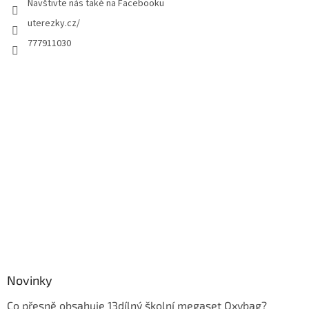
Navštivte nás také na Facebooku
uterezky.cz/
777911030
Novinky
Co přesně obsahuje 13dílný školní megaset Oxybag?