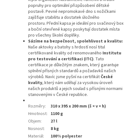
popruhy pro optimální přizpůsobení dětské
postavě. Pevné nepromokavé dno s nožičkami
zajišťuje stabilitu a dostatek úložného
prostoru. Přední kapsa je ideální pro svačinový box
a boční otevřené kapsy poskytují dostatek místa
pro všechny školní doplňky.
Sázíme na bezpečnost, spolehlivost a kvalitu:
Naše aktovky a batohy s hrdostí nosí titul
certifikované kvality od renomovaného
Institutu
pro testování a certifikaci (ITC)
. Tato
certifikace je důležitým znakem, který garantuje
splnění přísných standardů a požadavků našich
výrobků. Navíc jsme pyšní na certifikát
České
kvality
, který nám udělují za vysokou úroveň
našich produktů a jejich soulad s přísnými normami
stanovenými v České republice.
Rozměry
:
310 x 395 x 200 mm (š × v × h)
Hmotnost
:
1100 g
Objem
:
27 l
Nosnost
:
8 kg
Materiál
:
100% polyester