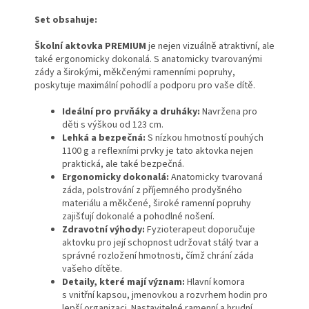
Set obsahuje:
Školní aktovka PREMIUM
je nejen vizuálně atraktivní, ale
také ergonomicky dokonalá. S anatomicky tvarovanými
zády a širokými, měkčenými ramenními popruhy,
poskytuje maximální pohodlí a podporu pro vaše dítě.
Ideální pro prvňáky a druháky:
Navržena pro
děti s výškou od 123 cm.
Lehká a bezpečná:
S nízkou hmotností pouhých
1100 g a reflexními prvky je tato aktovka nejen
praktická, ale také bezpečná.
Ergonomicky dokonalá:
Anatomicky tvarovaná
záda, polstrování z příjemného prodyšného
materiálu a měkčené, široké ramenní popruhy
zajišťují dokonalé a pohodlné nošení.
Zdravotní výhody:
Fyzioterapeut doporučuje
aktovku pro její schopnost udržovat stálý tvar a
správné rozložení hmotnosti, čímž chrání záda
vašeho dítěte.
Detaily, které mají význam:
Hlavní komora
s vnitřní kapsou, jmenovkou a rozvrhem hodin pro
lepší organizaci. Nastavitelné ramenní a hrudní