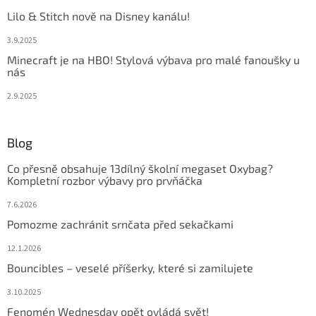
Lilo & Stitch nově na Disney kanálu!
3.9.2025
Minecraft je na HBO! Stylová výbava pro malé fanoušky u
nás
2.9.2025
Blog
Co přesně obsahuje 13dílný školní megaset Oxybag?
Kompletní rozbor výbavy pro prvňáčka
7.6.2026
Pomozme zachránit srnčata před sekačkami
12.1.2026
Bouncibles – veselé příšerky, které si zamilujete
3.10.2025
Fenomén Wednesday opět ovládá svět!