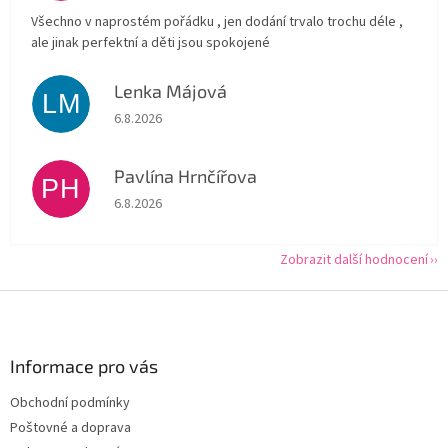
Všechno v naprostém pořádku , jen dodání trvalo trochu déle ,
ale jinak perfektní a děti jsou spokojené
Lenka Májová
LM
Hodnocení obchodu je 5 z 5 hvězdiček.
6.8.2026
Pavlína Hrnčířova
PH
Hodnocení obchodu je 5 z 5 hvězdiček.
6.8.2026
Zobrazit další hodnocení
Z
á
p
a
Informace pro vás
t
Obchodní podmínky
í
Poštovné a doprava