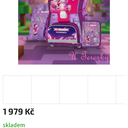
1 979 Kč
Měrná
skladem
cena: