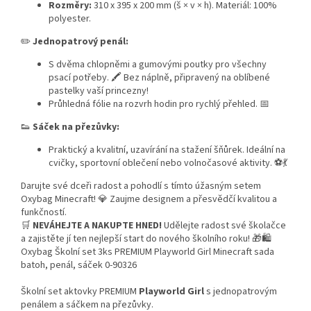
Rozměry:
310 x 395 x 200 mm (š × v × h). Materiál: 100%
polyester.
✏️
Jednopatrový penál:
S dvěma chlopněmi a gumovými poutky pro všechny
psací potřeby. 🖍️ Bez náplně, připravený na oblíbené
pastelky vaší princezny!
Průhledná fólie na rozvrh hodin pro rychlý přehled. 📅
👟
Sáček na přezůvky:
Praktický a kvalitní, uzavírání na stažení šňůrek. Ideální na
cvičky, sportovní oblečení nebo volnočasové aktivity. ⚽💃
Darujte své dceři radost a pohodlí s tímto úžasným setem
Oxybag Minecraft! 💎 Zaujme designem a přesvědčí kvalitou a
funkčností.
🛒
NEVÁHEJTE A NAKUPTE HNED!
Udělejte radost své školačce
a zajistěte jí ten nejlepší start do nového školního roku! 🎁🛍️
Oxybag Školní set 3ks PREMIUM Playworld Girl Minecraft sada
batoh, penál, sáček 0-90326
Školní set aktovky PREMIUM
Playworld Girl
s jednopatrovým
penálem a sáčkem na přezůvky.