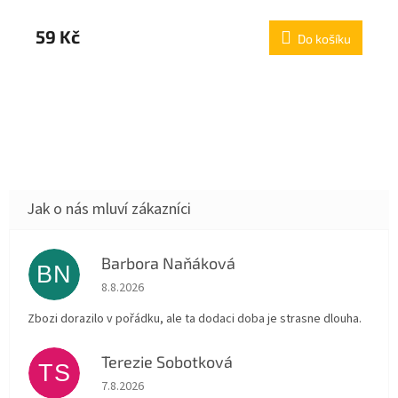
59 Kč
Do košíku
Barbora Naňáková
BN
Hodnocení obchodu je 3 z 5 hvězdiček.
8.8.2026
Zbozi dorazilo v pořádku, ale ta dodaci doba je strasne dlouha.
Terezie Sobotková
TS
Hodnocení obchodu je 5 z 5 hvězdiček.
7.8.2026