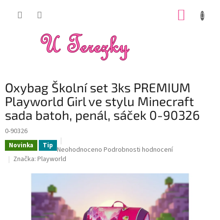
Přejít
NÁKUP
na
obsah
KOŠÍK
Oxybag Školní set 3ks PREMIUM
Playworld Girl ve stylu Minecraft
sada batoh, penál, sáček 0-90326
0-90326
Novinka
Tip
Průměrné
Neohodnoceno
Podrobnosti hodnocení
hodnocení
Značka:
Playworld
produktu
je
0,0
z
5
hvězdiček.