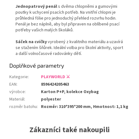
Jednopatrový penál
s dvěma chlopněmi a gumovými
poutky k uchycení psacích potřeb. Na vnitřní chlopni je
průhledná fólie pro jednoduchý přehled rozvrhu hodin.
Penál je bez náplně, aby byl připraven na oblíbené psací
potřeby vašich malých školáků.
Sáček na cvičky
vyrobený z kvalitního materiálu a uzavírá
se stažením šňůrek. Ideální volba pro školní aktivity, sport
a další volnočasové radovánky dětí.
Doplňkové parametry
Kategorie
:
PLAYWORLD ⚔️
EAN
:
8596424205463
výrobce
:
Karton P+P, kolekce Oxybag
Materiál
:
polyester
rozměr batohu
:
Rozměr: 310*395*200 mm, Hmotnost: 1,1 kg
Zákazníci také nakoupili