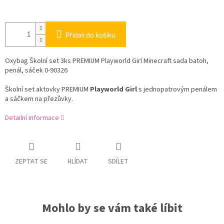
Přidat do košíku
Oxybag Školní set 3ks PREMIUM Playworld Girl Minecraft sada batoh,
penál, sáček 0-90326
Školní set aktovky PREMIUM
Playworld Girl
s jednopatrovým penálem
a sáčkem na přezůvky.
Detailní informace
ZEPTAT SE
HLÍDAT
SDÍLET
Mohlo by se vám také líbit