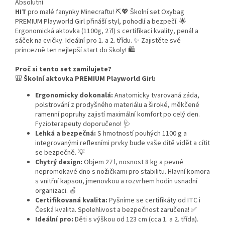
Absolutní
HIT
pro malé fanynky Minecraftu! ⛏️💖 Školní set Oxybag
PREMIUM Playworld Girl přináší styl, pohodlí a bezpečí. 🌟
Ergonomická aktovka (1100g, 27l) s certifikací kvality, penál a
sáček na cvičky. Ideální pro 1. a 2. třídu. ✨ Zajistěte své
princezně ten nejlepší start do školy! 🛍️
Proč si tento set zamilujete?
🎒
Školní aktovka PREMIUM Playworld Girl:
Ergonomicky dokonalá:
Anatomicky tvarovaná záda,
polstrování z prodyšného materiálu a široké, měkčené
ramenní popruhy zajistí maximální komfort po celý den.
Fyzioterapeuty doporučeno! 🩺
Lehká a bezpečná:
S hmotností pouhých 1100 g a
integrovanými reflexními prvky bude vaše dítě vidět a cítit
se bezpečně. 💡
Chytrý design:
Objem 27 l, nosnost 8 kg a pevné
nepromokavé dno s nožičkami pro stabilitu. Hlavní komora
s vnitřní kapsou, jmenovkou a rozvrhem hodin usnadní
organizaci. 🍎
Certifikovaná kvalita:
Pyšníme se certifikáty od ITC i
Česká kvalita. Spolehlivost a bezpečnost zaručena! ✅
Ideální pro:
Děti s výškou od 123 cm (cca 1. a 2. třída).